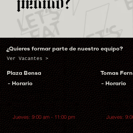
pedido?
¿Quieres formar parte de nuestro equipo?
Ver Vacantes >
Plaza Bensa
Tomas Fer
- Horario
- Horario
Lunes: CERRADO
Lunes: CE
Martes: 9:00 am - 11:00 pm
Martes: 9:0
Miércoles: 9:00 am - 11:00 pm
Miércoles: 
Jueves: 9:00 am - 11:00 pm
Jueves: 9:0
Viernes: 9:00 am - 11:59 pm
Viernes: 9: