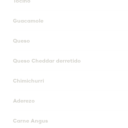
Tocino
Guacamole
Queso
Queso Cheddar derretido
Chimichurri
Aderezo
Carne Angus