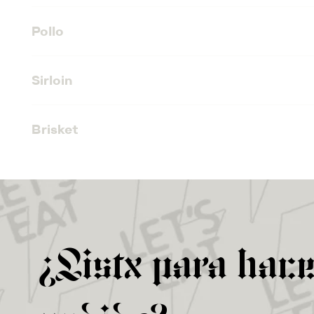
Pollo
Sirloin
Brisket
¿Listx para hace