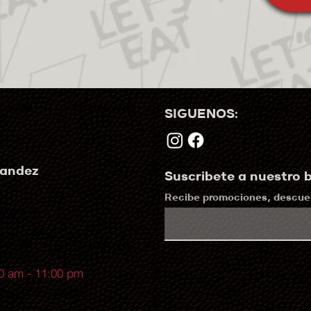
SIGUENOS:
nandez
Suscribete a nuestro b
Recibe promociones, descuen
RRADO
0 am - 11:00 pm
9:00 am - 11:00 pm
0 am - 11:00 pm
00 am - 11:59 pm