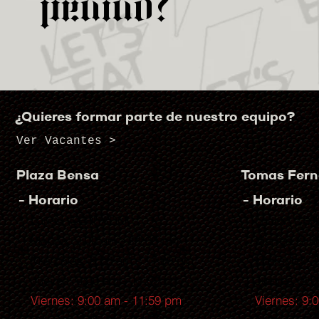
pedido?
¿Quieres formar parte de nuestro equipo?
Ver Vacantes >
Plaza Bensa
Tomas Fer
- Horario
- Horario
Lunes: CERRADO
Lunes: CE
Martes: 9:00 am - 11:00 pm
Martes: 9:0
Miércoles: 9:00 am - 11:00 pm
Miércoles: 
Jueves: 9:00 am - 11:00 pm
Jueves: 9:0
Viernes: 9:00 am - 11:59 pm
Viernes: 9: