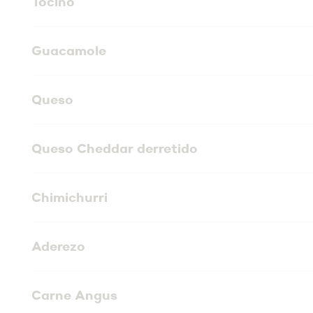
Tocino
Guacamole
Queso
Queso Cheddar derretido
Chimichurri
Aderezo
Carne Angus