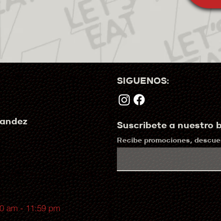
SIGUENOS:
nandez
Suscribete a nuestro b
Recibe promociones, descuen
RRADO
0 am - 11:00 pm
9:00 am - 11:00 pm
0 am - 11:00 pm
00 am - 11:59 pm