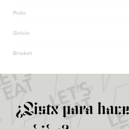
Pollo
Sirloin
Brisket
¿Listx para hace